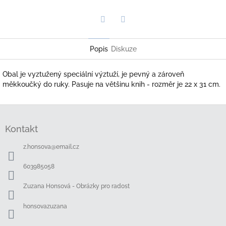
Twitter
Facebook
Popis
Diskuze
Obal je vyztužený speciální výztuží, je pevný a zároveň
měkkoučký do ruky. Pasuje na většinu knih - rozměr je 22 x 31 cm.
Z
á
Kontakt
p
a
z.honsova
@
email.cz
t
í
603985058
Zuzana Honsová - Obrázky pro radost
honsovazuzana