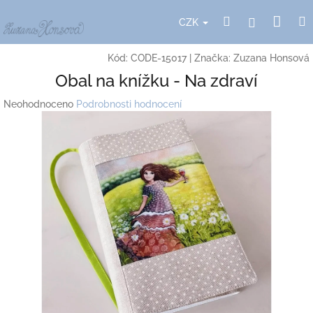
Přejít
Nák
Hledat
Přihlášení
na
CZK
obsah
koší
Kód:
CODE-15017
|
Značka:
Zuzana Honsová
Obal na knížku - Na zdraví
Průměrné
Neohodnoceno
Podrobnosti hodnocení
hodnocení
produktu
je
0,0
z
5
hvězdiček.