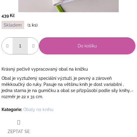
439 Kč
Měrná
Skladem
(1 ks)
cena:
Do košíku
Krásný pečivě vypracovaný obal na knížku
Obal je vyztužený speciální výztuží, je pevný a zároveň
měkkoučký do ruky. Pasuje na většinu knih je dost variabilní ,
jedna starna je na gumičku a obal se přizpůsobí podle síly knihy..-
rozměr je 22 x 31 cm.
Kategorie
:
Obaly na knihu
ZEPTAT SE