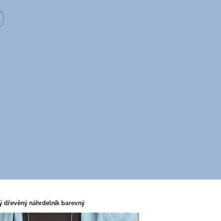
ný dřevěný náhrdelník barevný