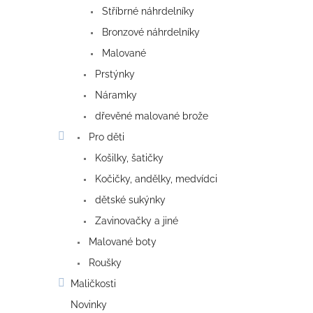
Stříbrné náhrdelníky
Bronzové náhrdelníky
Malované
Prstýnky
Náramky
dřevěné malované brože
Pro děti
Košilky, šatičky
Kočičky, andělky, medvídci
dětské sukýnky
Zavinovačky a jiné
Malované boty
Roušky
Maličkosti
Novinky