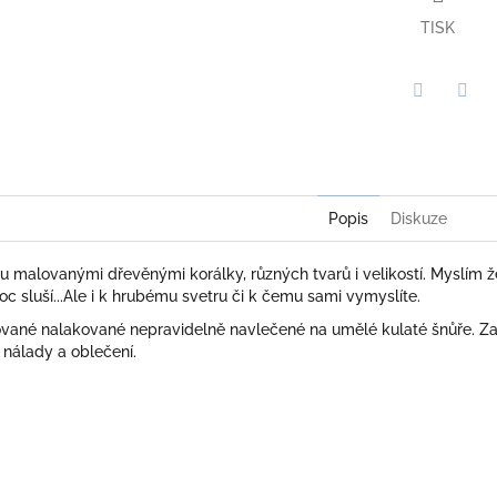
TISK
Twitter
Face
Popis
Diskuze
 malovanými dřevěnými korálky, různých tvarů i velikostí. Myslím že
sluší...Ale i k hrubému svetru či k čemu sami vymyslíte.
ované nalakované nepravidelně navlečené na umělé kulaté šnůře. Za
 nálady a oblečení.