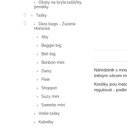
Obaly na brýle,taštičky,
penálky
Tašky
Dara bags - Zuzana
Honsová
Ally
Baggie big
Bell big
Bonbon mini
Náhrdelník s mnou
Daisy
lněným věcem moc 
Pixie
Korálky jsou mal
Shopper
regulovat - podle
Suzy mini
Sweetie mini
Velké tašky
Kabelky