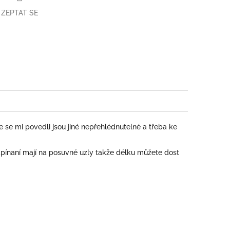
ZEPTAT SE
book
 se mi povedli jsou jiné nepřehlédnutelné a třeba ke
pínaní mají na posuvné uzly takže délku můžete dost