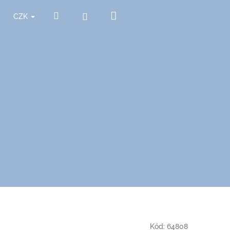
Nákupní
Hledat
Přihlášení
CZK
košík
Kód:
64808