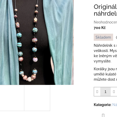
Originá
náhrdel
Průměrné
Neohodnoce
hodnocení
700 Kč
produktu
Měrná
Skladem
je
cena:
0,0
Náhrdelník s
z
velikostí. My
5
ke lněným věc
hvězdiček.
vymyslíte.
Korálky jsou
umělé kulaté 
můžete dost 
Kategorie
:
Ná