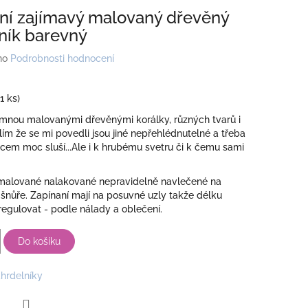
lní zajímavý malovaný dřevěný
ník barevný
no
Podrobnosti hodnocení
(1 ks)
 mnou malovanými dřevěnými korálky, různých tvarů i
slím že se mi povedli jsou jiné nepřehlédnutelné a třeba
em moc sluší...Ale i k hrubému svetru či k čemu sami
 malované nalakované nepravidelně navlečené na
šnůře. Zapínaní mají na posuvné uzly takže délku
regulovat - podle nálady a oblečení.
Do košíku
hrdelníky