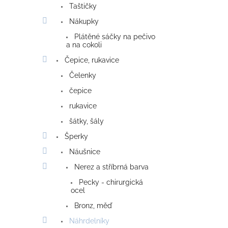
Taštičky
Nákupky
Plátěné sáčky na pečivo
a na cokoli
Čepice, rukavice
Čelenky
čepice
rukavice
šátky, šály
Šperky
Náušnice
Nerez a stříbrná barva
Pecky - chirurgická
ocel
Bronz, měď
Náhrdelníky