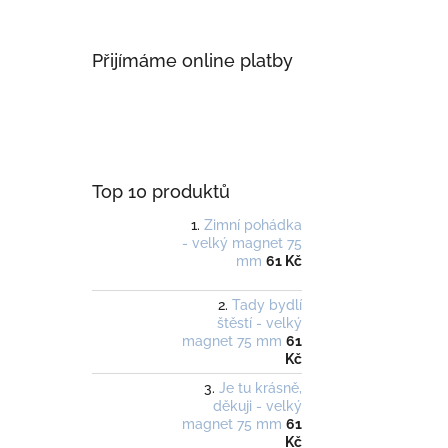
Přijímáme online platby
Top 10 produktů
Zimní pohádka
- velký magnet 75
mm
61 Kč
Tady bydlí
štěstí - velký
magnet 75 mm
61
Kč
Je tu krásně,
děkuji - velký
magnet 75 mm
61
Kč