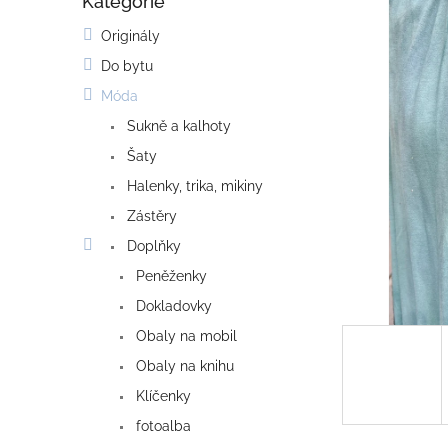
Kategorie
o
Přeskočit
kategorie
s
Originály
t
Do bytu
r
a
Móda
n
Sukně a kalhoty
n
í
Šaty
p
Halenky, trika, mikiny
a
Zástěry
n
e
Doplňky
l
Peněženky
Dokladovky
Obaly na mobil
Obaly na knihu
Klíčenky
fotoalba