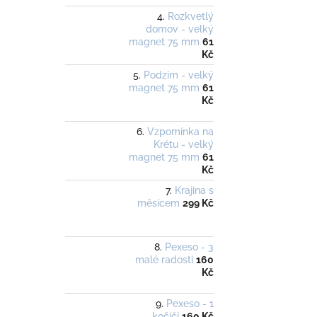
Rozkvetlý
domov - velký
magnet 75 mm
61
Kč
Podzim - velký
magnet 75 mm
61
Kč
Vzpomínka na
Krétu - velký
magnet 75 mm
61
Kč
Krajina s
měsícem
299 Kč
Pexeso - 3
malé radosti
160
Kč
Pexeso - 1
kočičí
160 Kč