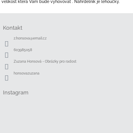
velikost která Vám bude vyhovovat . Náhrdelník je lehoučký.
Z
á
Kontakt
p
a
z.honsova
@
email.cz
t
í
603985058
Zuzana Honsová - Obrázky pro radost
honsovazuzana
Instagram