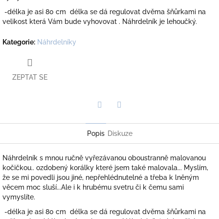
-délka je asi 80 cm délka se dá regulovat dvěma šňůrkami na
velikost která Vám bude vyhovovat . Náhrdelník je lehoučký.
Kategorie
:
Náhrdelníky
ZEPTAT SE
Twitter
Facebook
Popis
Diskuze
Náhrdelník s mnou ručně vyřezávanou oboustranně malovanou
kočičkou.. ozdobený korálky které jsem také malovala... Myslím,
že se mi povedli jsou jiné, nepřehlédnutelné a třeba k lněným
věcem moc sluší...Ale i k hrubému svetru či k čemu sami
vymyslíte.
-délka je asi 80 cm délka se dá regulovat dvěma šňůrkami na