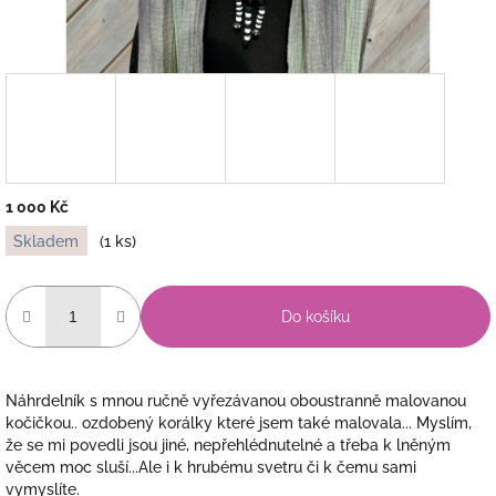
1 000 Kč
Měrná
Skladem
(1 ks)
cena:
Do košíku
Náhrdelník s mnou ručně vyřezávanou oboustranně malovanou
kočičkou.. ozdobený korálky které jsem také malovala... Myslím,
že se mi povedli jsou jiné, nepřehlédnutelné a třeba k lněným
věcem moc sluší...Ale i k hrubému svetru či k čemu sami
vymyslíte.