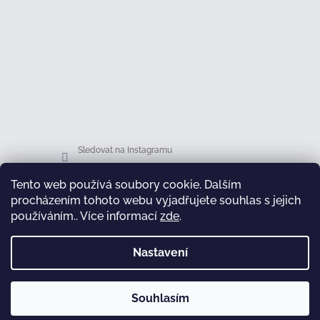
Sledovat na Instagramu
Tento web používá soubory cookie. Dalším
Facebook
procházením tohoto webu vyjadřujete souhlas s jejich
používáním.. Více informací
zde
.
Nastavení
test
Souhlasím
Copyright 2026
Honsová shop
. Všechna práva
Vytvořil Shoptet
vyhrazena.