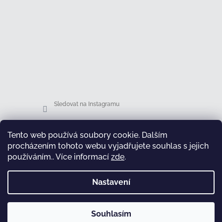
Sledovat na Instagramu
Facebook
Tento web používá soubory cookie. Dalším
procházením tohoto webu vyjadřujete souhlas s jejich
Honsová shop
používáním.. Více informací
zde
.
Nastavení
test
Souhlasím
Copyright 2026
Honsová shop
. Všechna práva
Vytvořil Shoptet