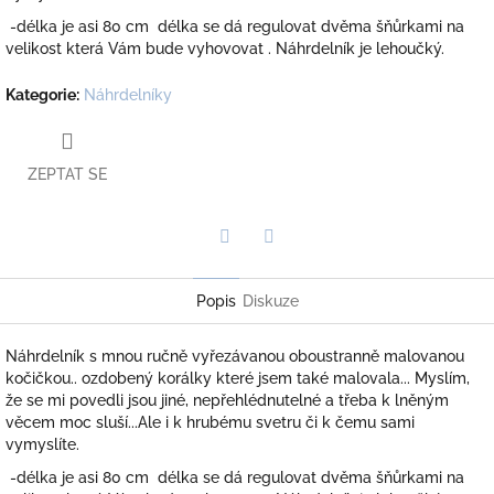
-délka je asi 80 cm délka se dá regulovat dvěma šňůrkami na
velikost která Vám bude vyhovovat . Náhrdelník je lehoučký.
Kategorie
:
Náhrdelníky
ZEPTAT SE
Twitter
Facebook
Popis
Diskuze
Náhrdelník s mnou ručně vyřezávanou oboustranně malovanou
kočičkou.. ozdobený korálky které jsem také malovala... Myslím,
že se mi povedli jsou jiné, nepřehlédnutelné a třeba k lněným
věcem moc sluší...Ale i k hrubému svetru či k čemu sami
vymyslíte.
-délka je asi 80 cm délka se dá regulovat dvěma šňůrkami na