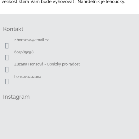
velikost která Vám bude vyhovovat . Náhrdelník je lehoučký.
Z
á
Kontakt
p
a
z.honsova
@
email.cz
t
í
603985058
Zuzana Honsová - Obrázky pro radost
honsovazuzana
Instagram