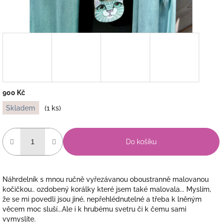
900 Kč
Měrná
Skladem
(1 ks)
cena:
Do košíku
Náhrdelník s mnou ručně vyřezávanou oboustranně malovanou
kočičkou.. ozdobený korálky které jsem také malovala... Myslím,
že se mi povedli jsou jiné, nepřehlédnutelné a třeba k lněným
věcem moc sluší...Ale i k hrubému svetru či k čemu sami
vymyslíte.