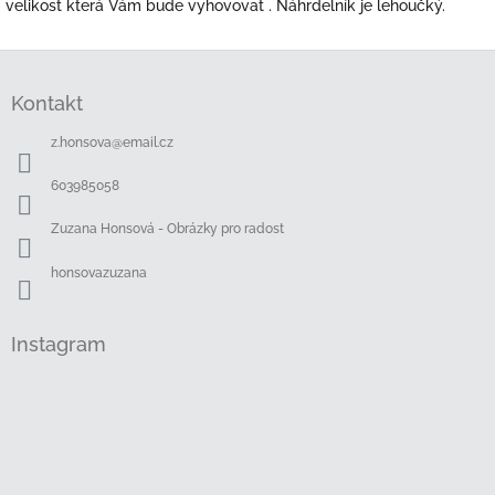
velikost která Vám bude vyhovovat . Náhrdelník je lehoučký.
Z
á
Kontakt
p
a
z.honsova
@
email.cz
t
í
603985058
Zuzana Honsová - Obrázky pro radost
honsovazuzana
Instagram