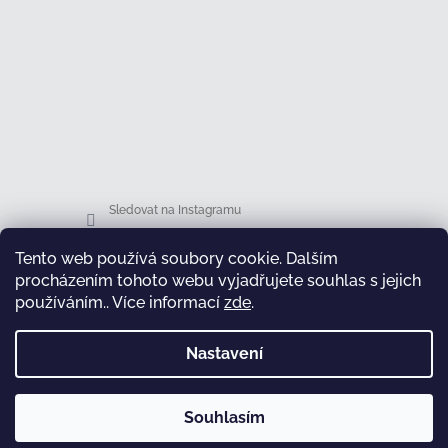
Sledovat na Instagramu
Tento web používá soubory cookie. Dalším
Facebook
procházením tohoto webu vyjadřujete souhlas s jejich
používáním.. Více informací
zde
.
Nastavení
test
Souhlasím
Copyright 2026
Honsová shop
. Všechna práva
Vytvořil Shoptet
vyhrazena.