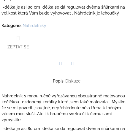
-délka je asi 80 cm délka se dá regulovat dvěma šňůrkami na
velikost která Vám bude vyhovovat . Náhrdelník je lehoučký.
Kategorie
:
Náhrdelníky
ZEPTAT SE
Twitter
Facebook
Popis
Diskuze
Náhrdelník s mnou ručně vyřezávanou oboustranně malovanou
kočičkou.. ozdobený korálky které jsem také malovala... Myslím,
že se mi povedli jsou jiné, nepřehlédnutelné a třeba k lněným
věcem moc sluší...Ale i k hrubému svetru či k čemu sami
vymyslíte.
-délka je asi 80 cm délka se dá regulovat dvěma šňůrkami na