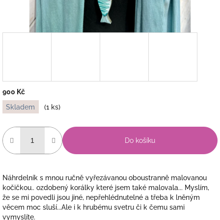
900 Kč
Měrná
Skladem
(1 ks)
cena:
Do košíku
Náhrdelník s mnou ručně vyřezávanou oboustranně malovanou
kočičkou.. ozdobený korálky které jsem také malovala... Myslím,
že se mi povedli jsou jiné, nepřehlédnutelné a třeba k lněným
věcem moc sluší...Ale i k hrubému svetru či k čemu sami
vymyslíte.