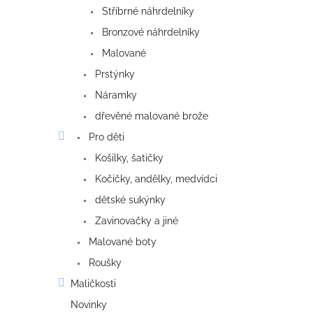
Stříbrné náhrdelníky
Bronzové náhrdelníky
Malované
Prstýnky
Náramky
dřevěné malované brože
Pro děti
Košilky, šatičky
Kočičky, andělky, medvídci
dětské sukýnky
Zavinovačky a jiné
Malované boty
Roušky
Maličkosti
Novinky