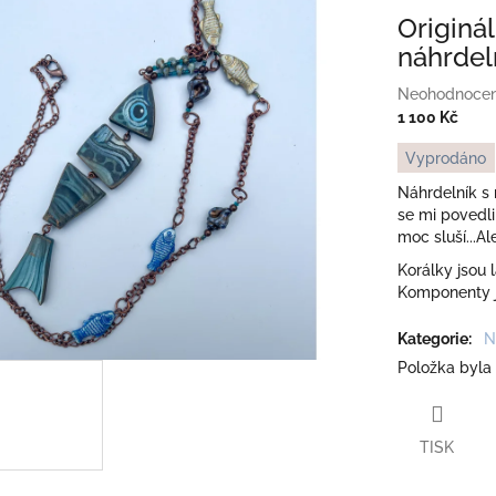
Originá
náhrdel
Průměrné
Neohodnoce
hodnocení
1 100 Kč
produktu
Měrná
Vyprodáno
je
cena:
0,0
Náhrdelník s
z
se mi povedli
5
moc sluší...A
hvězdiček.
Korálky jsou 
Komponenty j
Kategorie
:
N
Položka byla
TISK