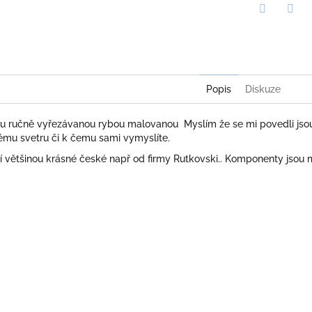
Twitter
Face
Popis
Diskuze
u ručně vyřezávanou rybou malovanou Myslím že se mi povedli jso
ubému svetru či k čemu sami vymyslíte.
cí většinou krásné české např od firmy Rutkovski.. Komponenty jsou 