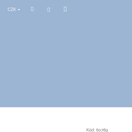
Nákupní
Hledat
Přihlášení
CZK
košík
Kód:
60789