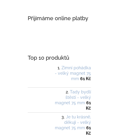
Přijímáme online platby
Top 10 produktů
Zimní pohádka
- velký magnet 75
mm
61 Kč
Tady bydlí
štěstí - velký
magnet 75 mm
61
Kč
Je tu krásně,
děkuji - velký
magnet 75 mm
61
Kč