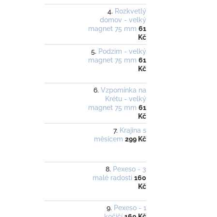
Rozkvetlý
domov - velký
magnet 75 mm
61
Kč
Podzim - velký
magnet 75 mm
61
Kč
Vzpomínka na
Krétu - velký
magnet 75 mm
61
Kč
Krajina s
měsícem
299 Kč
Pexeso - 3
malé radosti
160
Kč
Pexeso - 1
kočičí
160 Kč