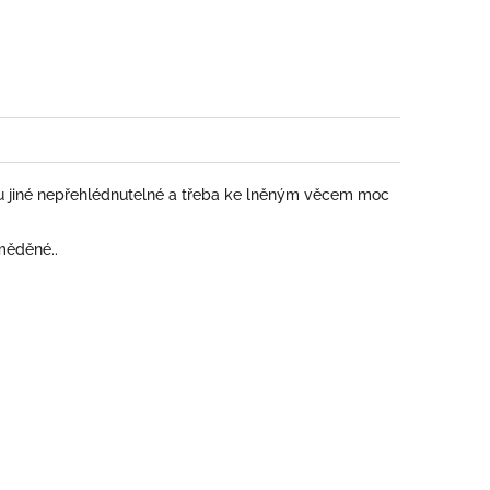
book
u jiné nepřehlédnutelné a třeba ke lněným věcem moc
měděné..