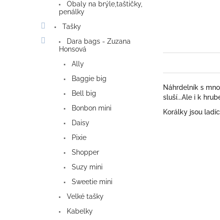
Obaly na brýle,taštičky,
penálky
Tašky
Dara bags - Zuzana
Honsová
Ally
Baggie big
Náhrdelník s mno
Bell big
sluší...Ale i k hr
Bonbon mini
Korálky jsou ladí
Daisy
Pixie
Shopper
Suzy mini
Sweetie mini
Velké tašky
Kabelky