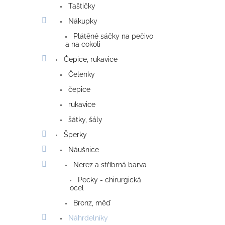
Taštičky
Nákupky
Plátěné sáčky na pečivo
a na cokoli
Čepice, rukavice
Čelenky
čepice
rukavice
šátky, šály
Šperky
Náušnice
Nerez a stříbrná barva
Pecky - chirurgická
ocel
Bronz, měď
Náhrdelníky