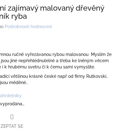
lní zajímavý malovaný dřevěný
ník ryba
no
Podrobnosti hodnocení
 mnou ručně vyřezávanou rybou malovanou Myslím že
 jsou jiné nepřehlédnutelné a třeba ke lněným věcem
le i k hrubému svetru či k čemu sami vymyslíte.
ladící většinou krásné české např od firmy Rutkovski..
sou měděné..
áhrdelníky
 vyprodána…
ZEPTAT SE