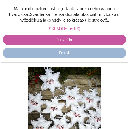
Malá, milá roztomilost to je tahle vločka nebo vánoční
hvězdička..Švadlenka Irenka dostala úkol ušít mi vločku či
hvězdičku a jako vždy je to krása:-). je strojově...
SKLADEM
(1 KS)
Do košíku
Detail