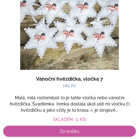
s
ů
p
r
o
d
u
k
t
ů
Vánoční hvězdička, vločka 7
180 Kč
Malá, milá roztomilost to je tahle vločka nebo vánoční
hvězdička..Švadlenka Irenka dostala úkol ušít mi vločku či
hvězdičku a jako vždy je to krása:-). je strojově...
SKLADEM
(1 KS)
Do košíku