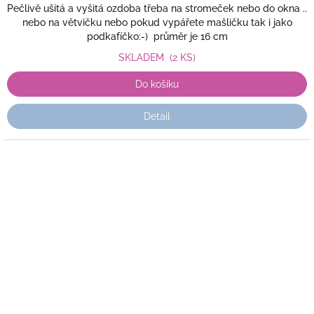
Pečlivě ušitá a vyšitá ozdoba třeba na stromeček nebo do okna ..
nebo na větvičku nebo pokud vypářete mašličku tak i jako
podkafíčko:-) průměr je 16 cm
SKLADEM
(2 KS)
Do košíku
Detail