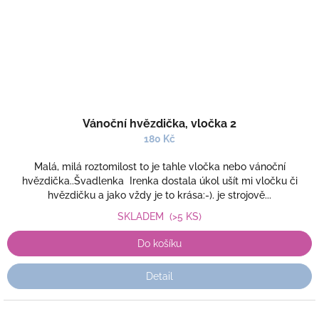
Vánoční hvězdička, vločka 2
180 Kč
Malá, milá roztomilost to je tahle vločka nebo vánoční
hvězdička..Švadlenka Irenka dostala úkol ušít mi vločku či
hvězdičku a jako vždy je to krása:-). je strojově...
SKLADEM
(>5 KS)
Do košíku
Detail