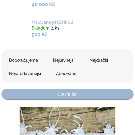
40 000 Kč
Malované ptáčátko 2
Skladem
(1 ks)
500 Kč
Ř
a
Doporučujeme
Nejlevnější
Nejdražší
z
e
Nejprodávanější
Abecedně
n
í
p
Otevřít filtr
r
o
V
d
ý
u
p
k
i
t