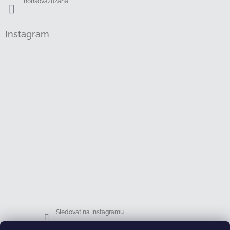
honsovazuzana
i
s
u
Instagram
Sledovat na Instagramu