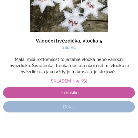
Vánoční hvězdička, vločka 5
180 Kč
Malá, milá roztomilost to je tahle vločka nebo vánoční
hvězdička..Švadlenka Irenka dostala úkol ušít mi vločku či
hvězdičku a jako vždy je to krása:-). je strojově...
SKLADEM
(>5 KS)
Do košíku
Detail