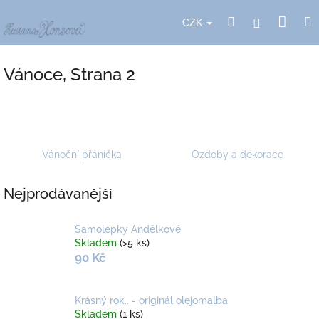
Přejít
Nák
Hledat
Přihlášení
na
CZK
obsah
koší
Vánoce
, Strana 2
Vánoční přáníčka
Ozdoby a dekorace
Nejprodávanější
Samolepky Andělkové
Skladem
(>5 ks)
90 Kč
Krásný rok.. - originál olejomalba
Skladem
(1 ks)