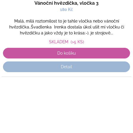
Vánoční hvězdička, vločka 3
180 Kč
Malá, milá roztomilost to je tahle vločka nebo vánoční
hvězdička..Švadlenka Irenka dostala úkol ušít mi vločku či
hvězdičku a jako vždy je to krása:-). je strojově...
SKLADEM
(>5 KS)
Do košíku
Detail