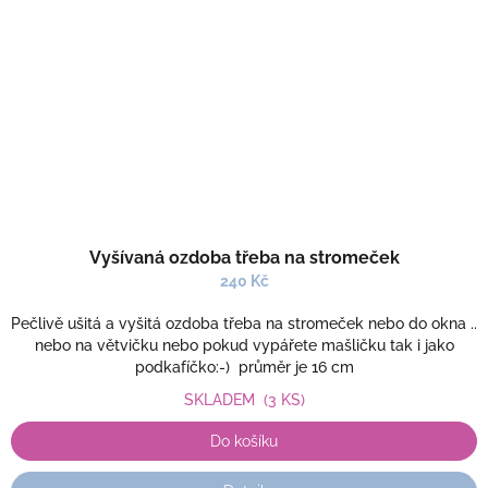
Vyšívaná ozdoba třeba na stromeček
240 Kč
Pečlivě ušitá a vyšitá ozdoba třeba na stromeček nebo do okna ..
nebo na větvičku nebo pokud vypářete mašličku tak i jako
podkafíčko:-) průměr je 16 cm
SKLADEM
(3 KS)
Do košíku