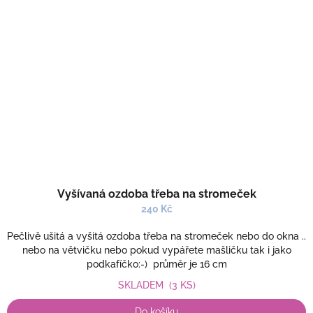
Vyšívaná ozdoba třeba na stromeček
240 Kč
Pečlivě ušitá a vyšitá ozdoba třeba na stromeček nebo do okna ..
nebo na větvičku nebo pokud vypářete mašličku tak i jako
podkafíčko:-) průměr je 16 cm
SKLADEM
(3 KS)
Do košíku