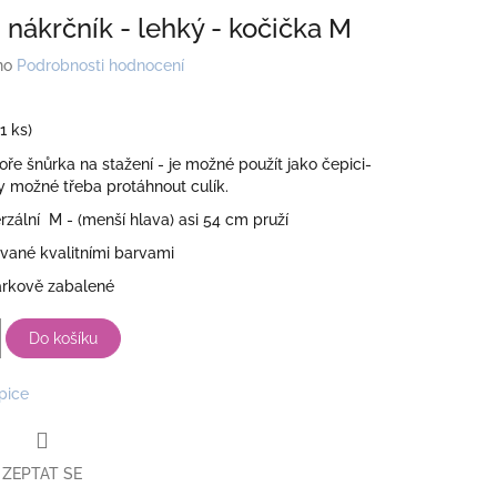
 nákrčník - lehký - kočička M
no
Podrobnosti hodnocení
(1 ks)
ře šnůrka na stažení - je možné použít jako čepici-
y možné třeba protáhnout culík.
erzální M - (menší hlava) asi 54 cm pruží
vané kvalitními barvami
rkově zabalené
Do košíku
pice
ZEPTAT SE