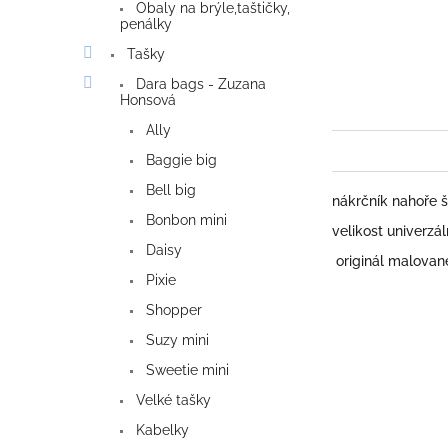
Obaly na brýle,taštičky,
penálky
Tašky
Dara bags - Zuzana
Honsová
Ally
Baggie big
Bell big
nákrčník nahoře š
Bonbon mini
velikost univerzá
Daisy
originál malovan
Pixie
Shopper
Suzy mini
Sweetie mini
Velké tašky
Kabelky