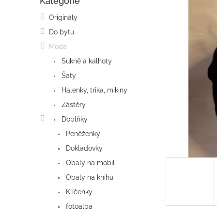
Kategorie
o
Přeskočit
kategorie
s
Originály
t
Do bytu
r
a
Móda
n
Sukně a kalhoty
n
í
Šaty
p
Halenky, trika, mikiny
a
Zástěry
n
e
Doplňky
l
Peněženky
Dokladovky
Obaly na mobil
Obaly na knihu
Klíčenky
fotoalba