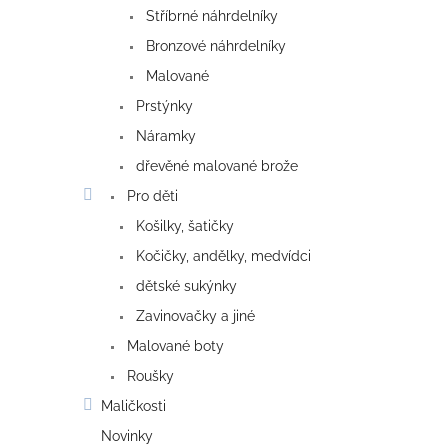
Stříbrné náhrdelníky
Bronzové náhrdelníky
Malované
Prstýnky
Náramky
dřevěné malované brože
Pro děti
Košilky, šatičky
Kočičky, andělky, medvídci
dětské sukýnky
Zavinovačky a jiné
Malované boty
Roušky
Maličkosti
Novinky