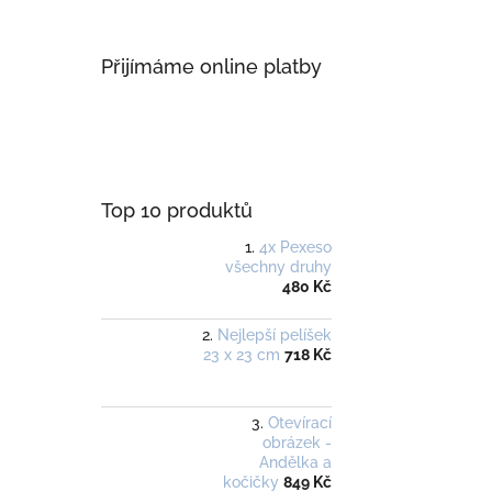
Přijímáme online platby
Top 10 produktů
4x Pexeso
všechny druhy
480 Kč
Nejlepší pelíšek
23 x 23 cm
718 Kč
Otevírací
obrázek -
Andělka a
kočičky
849 Kč