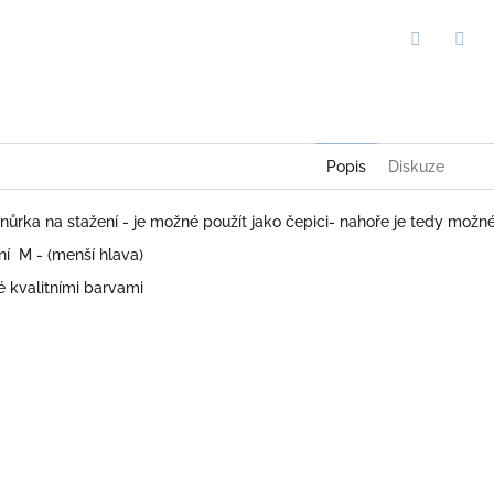
Twitter
Face
Popis
Diskuze
nůrka na stažení - je možné použít jako čepici- nahoře je tedy možné
lní M - (menší hlava)
é kvalitními barvami