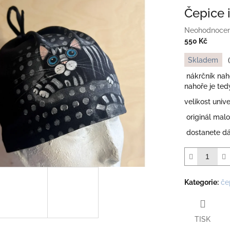
Čepice i
Průměrné
Neohodnoce
hodnocení
550 Kč
produktu
Měrná
Skladem
je
cena:
0,0
nákrčník naho
z
nahoře je ted
5
velikost univ
hvězdiček.
originál malo
dostanete dá
Kategorie
:
če
TISK