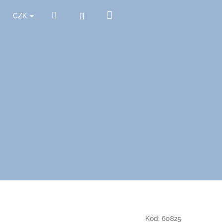
Nákupní
Hledat
Přihlášení
CZK
košík
Kód:
60825