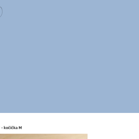
ý - kočička M