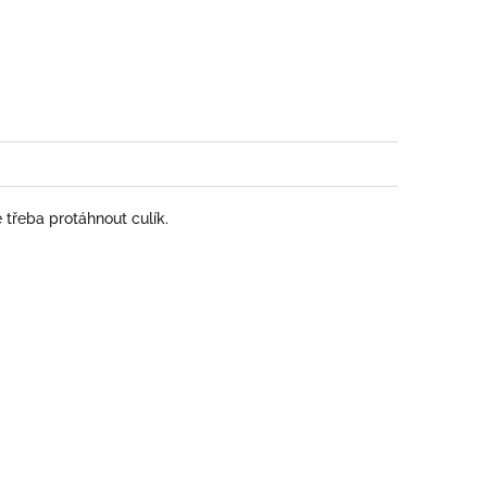
book
 třeba protáhnout culík.