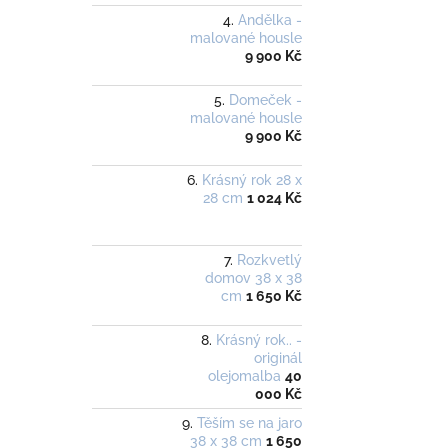
Andělka -
malované housle
9 900 Kč
Domeček -
malované housle
9 900 Kč
Krásný rok 28 x
28 cm
1 024 Kč
Rozkvetlý
domov 38 x 38
cm
1 650 Kč
Krásný rok.. -
originál
olejomalba
40
000 Kč
Těším se na jaro
38 x 38 cm
1 650