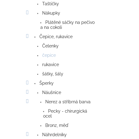
Taštičky
Nákupky
Plátěné sáčky na pečivo
a na cokoli
Čepice, rukavice
Čelenky
čepice
rukavice
šátky, šály
Šperky
Náušnice
Nerez a stříbrná barva
Pecky - chirurgická
ocel
Bronz, měď
Náhrdelníky