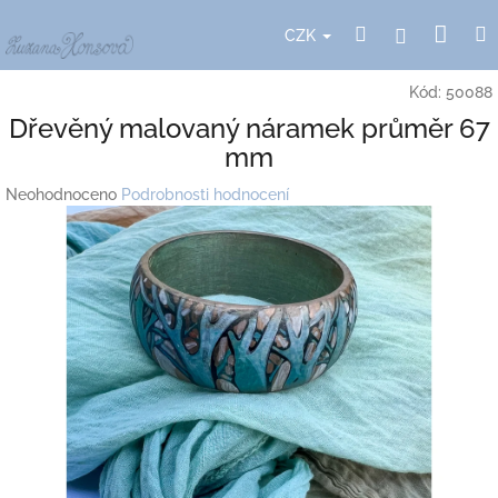
Přejít
Nák
Hledat
Přihlášení
na
CZK
obsah
koší
Kód:
50088
Dřevěný malovaný náramek průměr 67
mm
Průměrné
Neohodnoceno
Podrobnosti hodnocení
hodnocení
produktu
je
0,0
z
5
hvězdiček.