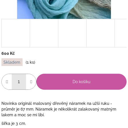
600 Kč
Měrná
Skladem
(1 ks)
cena:
Do košíku
Novinka originál malovaný dřevěný náramek na užší ruku -
průměr je 67 mm. Náramek je několikrát zalakovaný matným
lakem a moc se mi líbí.
šířka je 3 cm.