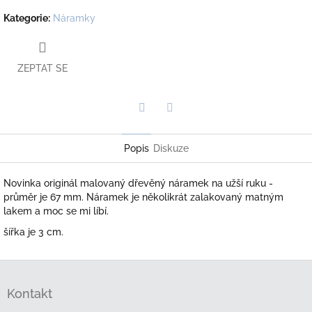
Kategorie
:
Náramky
ZEPTAT SE
Twitter
Facebook
Popis
Diskuze
Novinka originál malovaný dřevěný náramek na užší ruku -
průměr je 67 mm. Náramek je několikrát zalakovaný matným
lakem a moc se mi líbí.
šířka je 3 cm.
Z
á
Kontakt
p