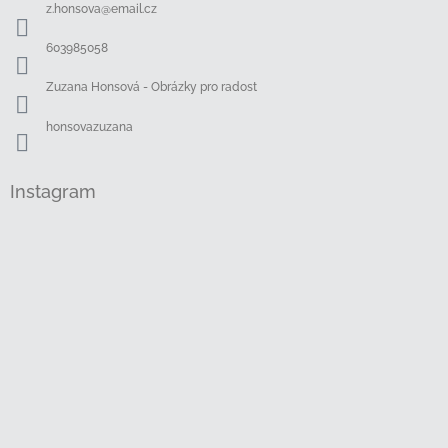
a
z.honsova
@
email.cz
t
í
603985058
Zuzana Honsová - Obrázky pro radost
honsovazuzana
Instagram