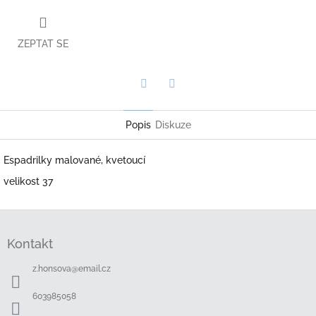
ZEPTAT SE
Twitter
Facebook
Popis
Diskuze
Espadrilky malované, kvetoucí
velikost 37
Z
á
Kontakt
p
a
z.honsova
@
email.cz
t
í
603985058