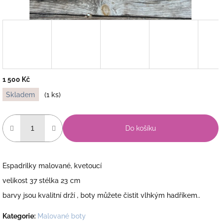
1 500 Kč
Měrná
Skladem
(1 ks)
cena:
Do košíku
Espadrilky malované, kvetoucí
velikost 37 stélka 23 cm
barvy jsou kvalitní drží , boty můžete čistit vlhkým hadříkem..
Kategorie
:
Malované boty