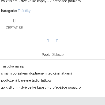
20 x 18 cm - dvě velké kapsy - v přepážce pouzdro.
Kategorie
:
Taštičky
ZEPTAT SE
Twitter
Facebook
Popis
Diskuze
Taštička na zip
s mým obrázkem doplněném ladícími látkami
podložená barevně ladící látkou.
20 x 18 cm - dvě velké kapsy - v přepážce pouzdro.
Z
á