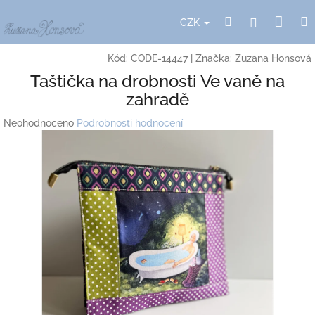
Přejít
Nák
Hledat
Přihlášení
na
CZK
obsah
koší
Kód:
CODE-14447
|
Značka:
Zuzana Honsová
Taštička na drobnosti Ve vaně na
zahradě
Průměrné
Neohodnoceno
Podrobnosti hodnocení
hodnocení
produktu
je
0,0
z
5
hvězdiček.