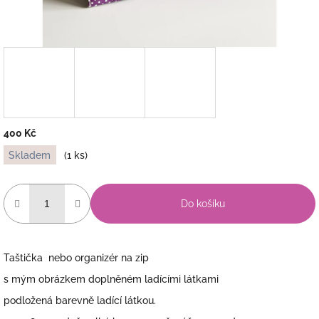
400 Kč
Měrná
Skladem
(1 ks)
cena:
Do košíku
Taštička nebo organizér na zip
s mým obrázkem doplněném ladícími látkami
podložená barevně ladící látkou.