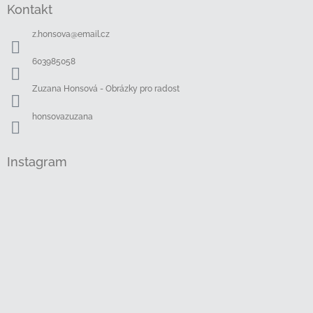
Kontakt
p
a
z.honsova
@
email.cz
t
í
603985058
Zuzana Honsová - Obrázky pro radost
honsovazuzana
Instagram