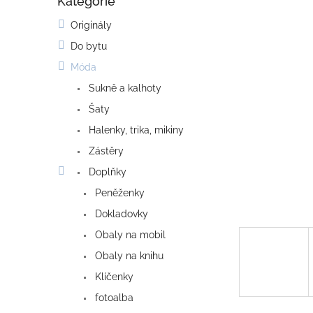
Kategorie
o
Přeskočit
kategorie
s
Originály
t
Do bytu
r
a
Móda
n
Sukně a kalhoty
n
í
Šaty
p
Halenky, trika, mikiny
a
Zástěry
n
e
Doplňky
l
Peněženky
Dokladovky
Obaly na mobil
Obaly na knihu
Klíčenky
fotoalba