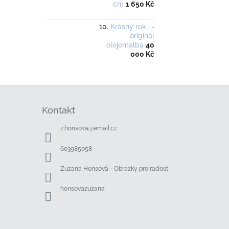
cm
1 650 Kč
Krásný rok.. -
originál
olejomalba
40
000 Kč
Z
á
Kontakt
p
a
z.honsova
@
email.cz
t
í
603985058
Zuzana Honsová - Obrázky pro radost
honsovazuzana