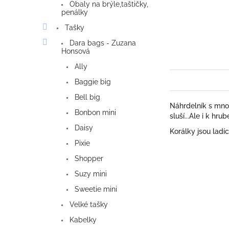
Obaly na brýle,taštičky,
penálky
Tašky
Dara bags - Zuzana
Honsová
Ally
Baggie big
Bell big
Náhrdelník s mno
Bonbon mini
sluší...Ale i k hr
Daisy
Korálky jsou ladí
Pixie
Shopper
Suzy mini
Sweetie mini
Velké tašky
Kabelky