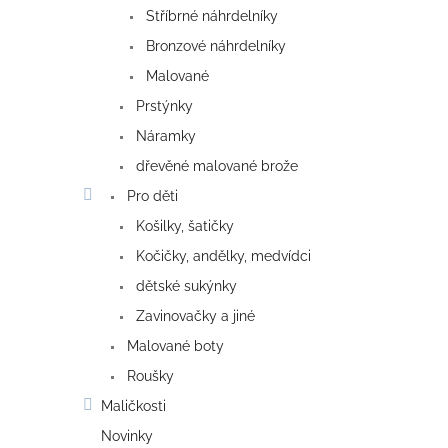
Stříbrné náhrdelníky
Bronzové náhrdelníky
Malované
Prstýnky
Náramky
dřevěné malované brože
Pro děti
Košilky, šatičky
Kočičky, andělky, medvídci
dětské sukýnky
Zavinovačky a jiné
Malované boty
Roušky
Maličkosti
Novinky