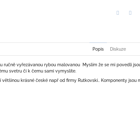
Twitter
Face
Popis
Diskuze
u ručně vyřezávanou rybou malovanou Myslím že se mi povedli jso
ubému svetru či k čemu sami vymyslíte.
cí většinou krásné české např od firmy Rutkovski.. Komponenty jsou 