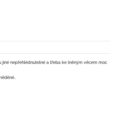
book
u jiné nepřehlédnutelné a třeba ke lněným věcem moc
měděné..