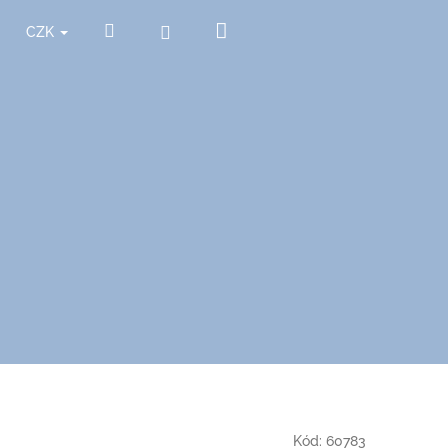
Nákupní
Hledat
Přihlášení
CZK
košík
Kód:
60783