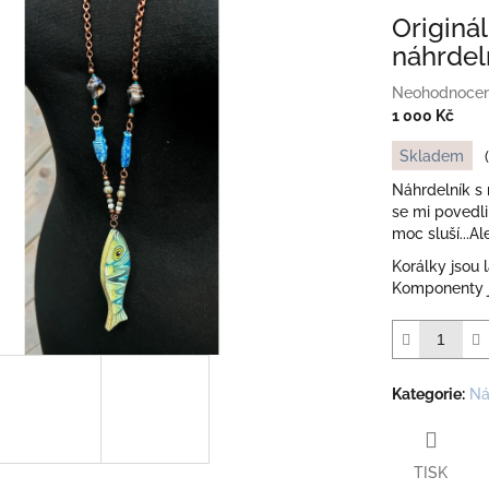
Originá
náhrdel
Průměrné
Neohodnoce
hodnocení
1 000 Kč
produktu
Měrná
Skladem
je
cena:
0,0
Náhrdelník s
z
se mi povedli
5
moc sluší...A
hvězdiček.
Korálky jsou 
Komponenty j
Kategorie
:
Ná
TISK