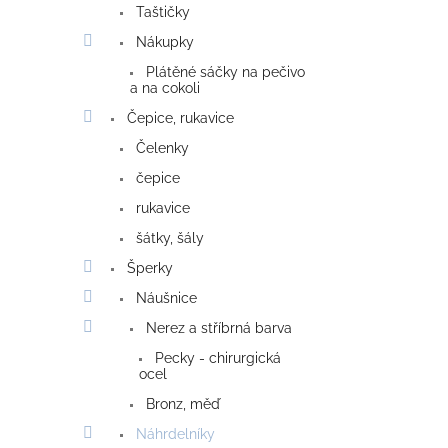
Taštičky
Nákupky
Plátěné sáčky na pečivo
a na cokoli
Čepice, rukavice
Čelenky
čepice
rukavice
šátky, šály
Šperky
Náušnice
Nerez a stříbrná barva
Pecky - chirurgická
ocel
Bronz, měď
Náhrdelníky