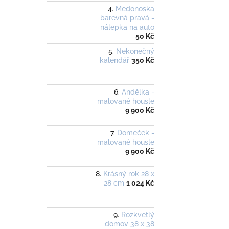
Medonoska
barevná pravá -
nálepka na auto
50 Kč
Nekonečný
kalendář
350 Kč
Andělka -
malované housle
9 900 Kč
Domeček -
malované housle
9 900 Kč
Krásný rok 28 x
28 cm
1 024 Kč
Rozkvetlý
domov 38 x 38