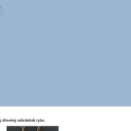
ý dřevěný náhrdelník ryba