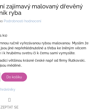
lní zajímavý malovaný dřevěný
ník ryba
no
Podrobnosti hodnocení
(1 ks)
 mnou ručně vyřezávanou rybou malovanou Myslím že
 jsou jiné nepřehlédnutelné a třeba ke lněným věcem
le i k hrubému svetru či k čemu sami vymyslíte.
ladící většinou krásné české např od firmy Rutkovski..
sou měděné..
Do košíku
hrdelníky
ZEPTAT SE